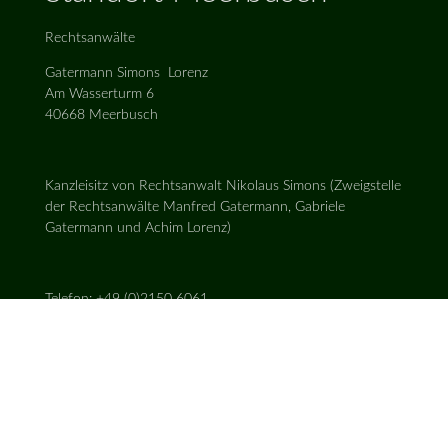
Rechtsanwälte
Gatermann Simons Lorenz
Am Wasserturm 6
40668 Meerbusch
Kanzleisitz von Rechtsanwalt Nikolaus Simons (Zweigstelle
der Rechtsanwälte Manfred Gatermann, Gabriele
Gatermann und Achim Lorenz)
Telefon: +49 (0)2150 6061
Telefax: +49 (0)2150 1434
E-Mail:
info@gs-meerbusch.de