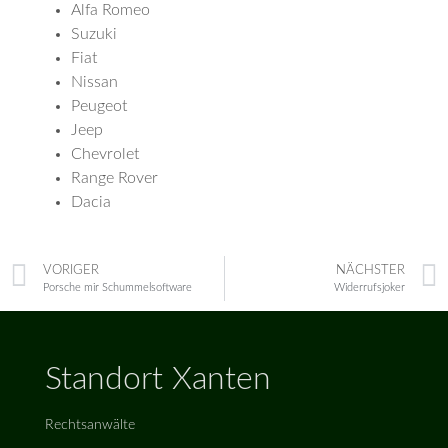
Alfa Romeo
Suzuki
Fiat
Nissan
Peugeot
Jeep
Chevrolet
Range Rover
Dacia
VORIGER
NÄCHSTER
Porsche mir Schummelsoftware
Widerrufsjoker
Standort Xanten
Rechtsanwälte