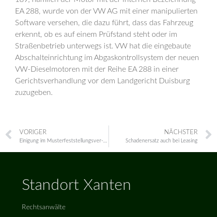
EA 288, wurde von der VW AG mit einer manipulierten
Software versehen, die dazu führt, dass das Fahrzeug
erkennt, ob es auf einem Prüfstand steht oder im
Straßenbetrieb unterwegs ist. VW hat die eingebaute
Abschalteinrichtung im Abgaskontrollsystem der neuen
VW-Dieselmotoren mit der Reihe EA 288 in einer
Gerichtsverhandlung vor dem Landgericht Duisburg
zuzugeben.
VORIGER
NÄCHSTER
Einigung im Musterfeststellungsver-fahren gegen VW
Schadenersatz auch bei Leasing
Standort Xanten
Rechtsanwälte